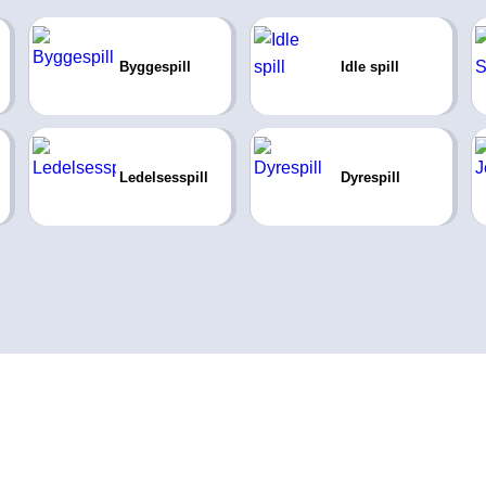
Byggespill
Idle spill
Ledelsesspill
Dyrespill