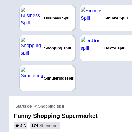
Business Spill
Sminke Spill
Shopping spill
Doktor spill
Simuleringsspill
Startside
Shopping spill
Funny Shopping Supermarket
174
Stemmer
4.6