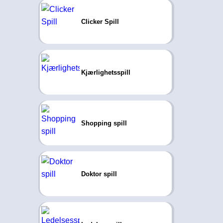
Clicker Spill
Kjærlighetsspill
Shopping spill
Doktor spill