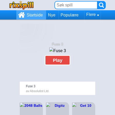
Flere
Startside
Nye
Populære
Fuse 3
Play
Fuse 3
av Absolutist Ltd.