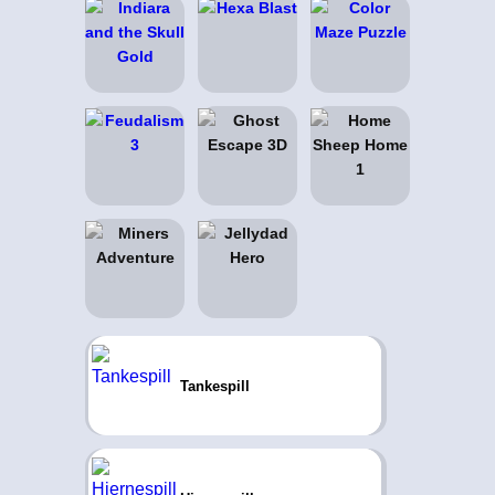
Tankespill