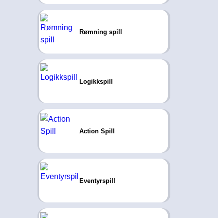
Rømning spill
Logikkspill
Action Spill
Eventyrspill