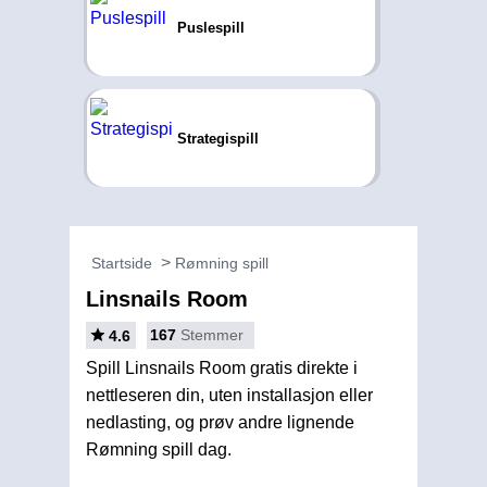
Puslespill
Strategispill
Startside
Rømning spill
Linsnails Room
167
Stemmer
4.6
Spill Linsnails Room gratis direkte i
nettleseren din, uten installasjon eller
nedlasting, og prøv andre lignende
Rømning spill dag.