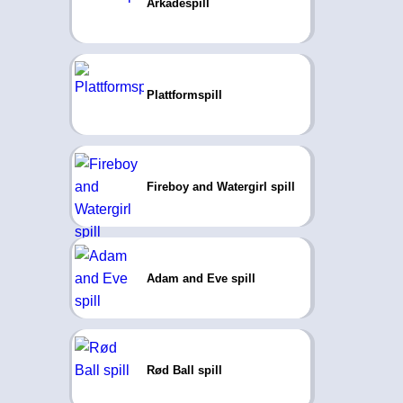
Arkadespill
Plattformspill
Fireboy and Watergirl spill
Adam and Eve spill
Rød Ball spill