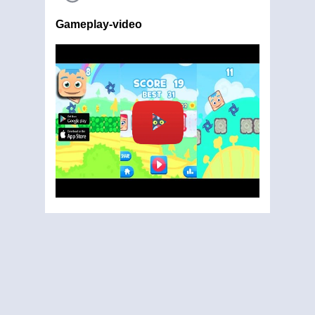
Gameplay-video