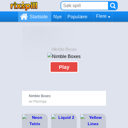
Flere
Startside
Nye
Populære
Nimble Boxes
Play
Nimble Boxes
av Piponga