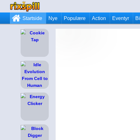
Startside
Nye
Populære
Action
Eventyr
Bi