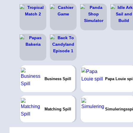
Business Spill
Papa Louie spi
Matching Spill
Simuleringsspi