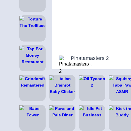
Pinatamasters 2
av kiz10.com