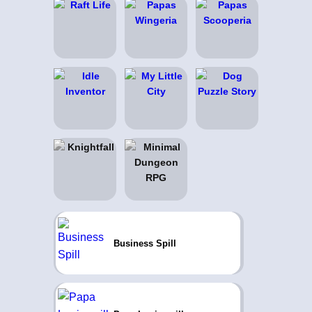
Business Spill