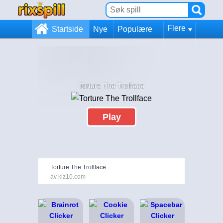
Flere
Startside
Nye
Populære
Torture The Trollface
Play
Torture The Trollface
av kiz10.com