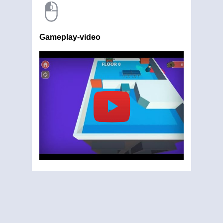
Gameplay-video