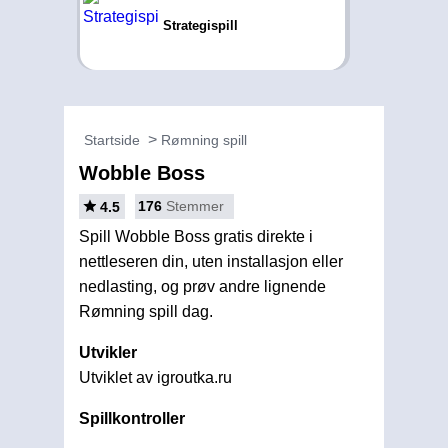
Strategispill
Startside
Rømning spill
Wobble Boss
176
Stemmer
4.5
Spill Wobble Boss gratis direkte i
nettleseren din, uten installasjon eller
nedlasting, og prøv andre lignende
Rømning spill dag.
Utvikler
Utviklet av igroutka.ru
Spillkontroller