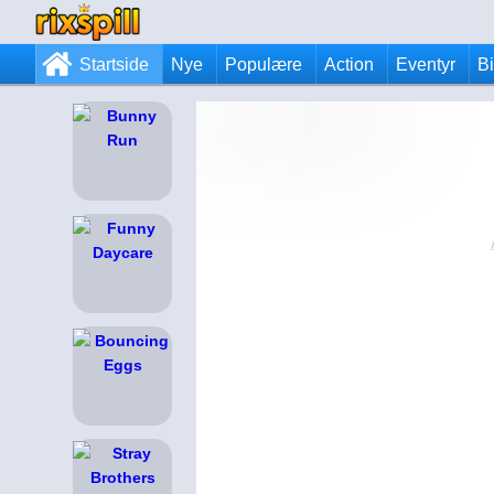
Startside
Nye
Populære
Action
Eventyr
Bi