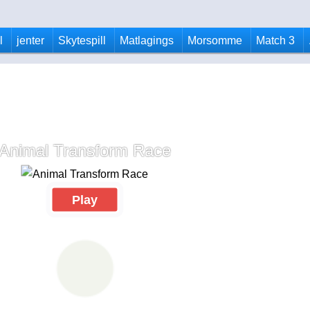
l
jenter
Skytespill
Matlagings
Morsomme
Match 3
Animal Transform Race
Play