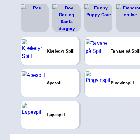
Kjæledyr Spill
Ta vare på Spil
Apespill
Pingvinspill
Løpespill