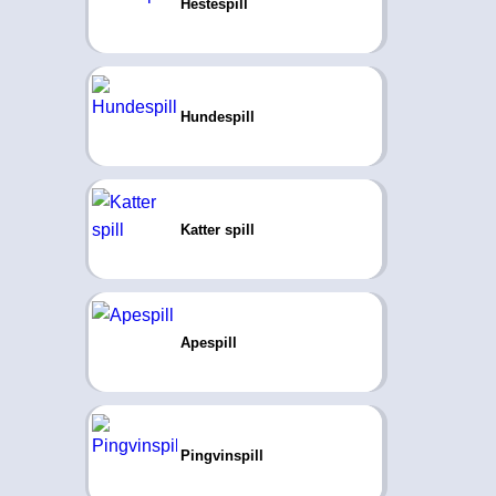
Hestespill
Hundespill
Katter spill
Apespill
Pingvinspill