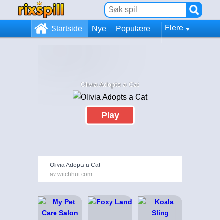
Flere
Startside
Nye
Populære
Olivia Adopts a Cat
Play
Olivia Adopts a Cat
av witchhut.com