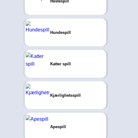
Hestespill
Hundespill
Katter spill
Kjærlighetsspill
Apespill