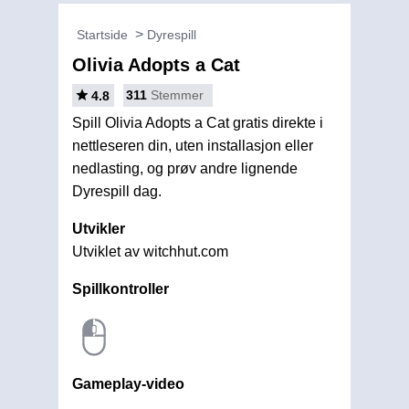
Startside
Dyrespill
Olivia Adopts a Cat
311
Stemmer
4.8
Spill Olivia Adopts a Cat gratis direkte i
nettleseren din, uten installasjon eller
nedlasting, og prøv andre lignende
Dyrespill dag.
Utvikler
Utviklet av witchhut.com
Spillkontroller
Gameplay-video