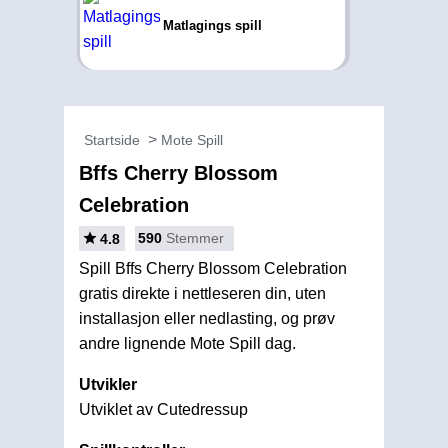
Matlagings spill
Startside
Mote Spill
Bffs Cherry Blossom
Celebration
590
Stemmer
4.8
Spill Bffs Cherry Blossom Celebration
gratis direkte i nettleseren din, uten
installasjon eller nedlasting, og prøv
andre lignende Mote Spill dag.
Utvikler
Utviklet av Cutedressup