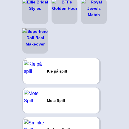
Kle på spill
Mote Spill