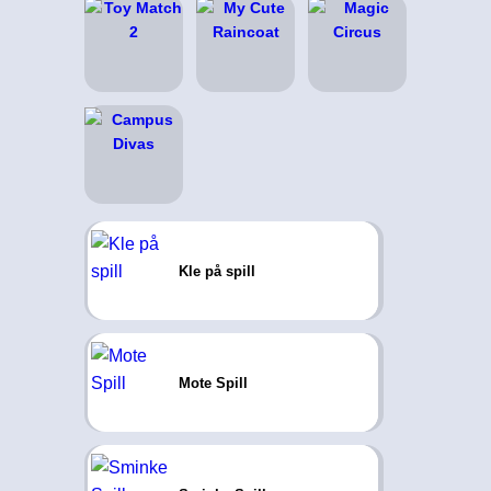
Kle på spill
Mote Spill