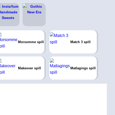
Morsomme spill
Match 3 spill
Makeover spill
Matlagings spill