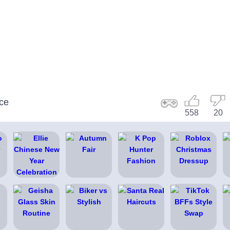
ce
558
20