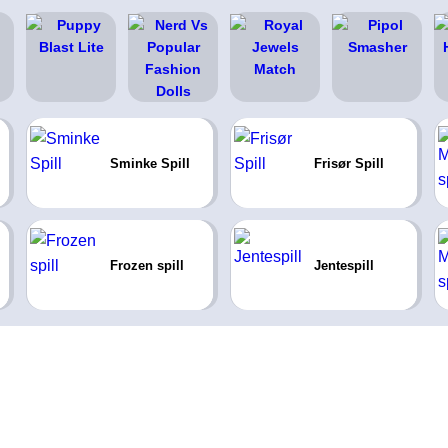
Sminke Spill
Frisør Spill
Frozen spill
Jentespill