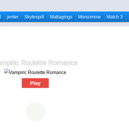
l
jenter
Skytespill
Matlagings
Morsomme
Match 3
mpiric Roulette Romance
Play