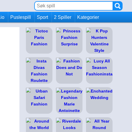
.io
Puslespill
Sport
2 Spiller
Kategorier