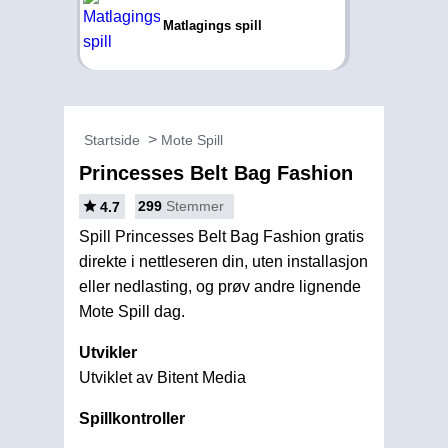
Matlagings spill
Startside
Mote Spill
Princesses Belt Bag Fashion
299
Stemmer
4.7
Spill Princesses Belt Bag Fashion gratis
direkte i nettleseren din, uten installasjon
eller nedlasting, og prøv andre lignende
Mote Spill dag.
Utvikler
Utviklet av Bitent Media
Spillkontroller