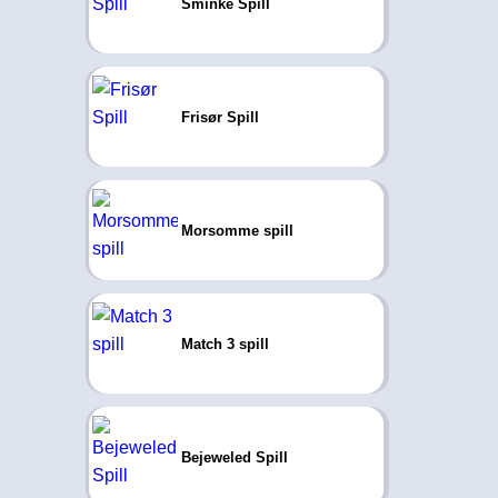
Sminke Spill
Frisør Spill
Morsomme spill
Match 3 spill
Bejeweled Spill