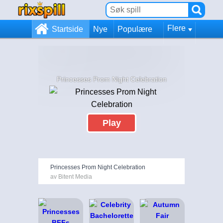
Flere
Startside
Nye
Populære
Princesses Prom Night Celebration
Play
Princesses Prom Night Celebration
av Bitent Media