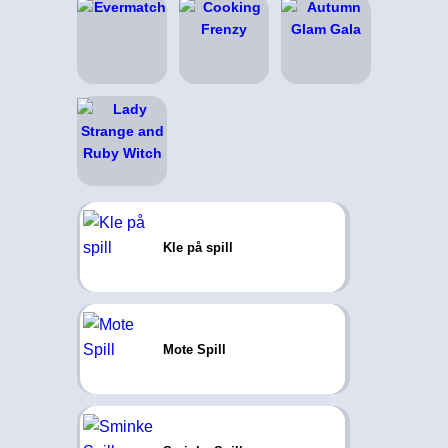
Kle på spill
Mote Spill