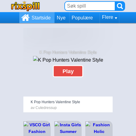
Flere
Startside
Nye
Populære
K Pop Hunters Valentine Style
Play
K Pop Hunters Valentine Style
av Cutedressup