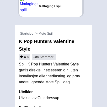
Matlagings spill
Startside
Mote Spill
K Pop Hunters Valentine
Style
108
Stemmer
4.6
Spill K Pop Hunters Valentine Style
gratis direkte i nettleseren din, uten
installasjon eller nedlasting, og prøv
andre lignende Mote Spill dag.
Utvikler
Utviklet av Cutedressup