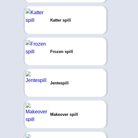
Katter spill
Frozen spill
Jentespill
Makeover spill