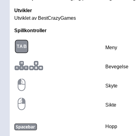
Utvikler
Utviklet av BestCrazyGames
Spillkontroller
TAB
Meny
W
Bevegelse
A
S
D
Skyte
Sikte
Spacebar
Hopp