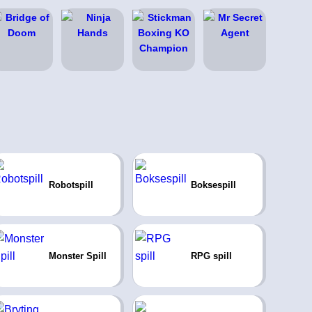
Robotspill
Boksespill
Monster Spill
RPG spill