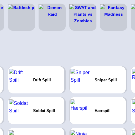
Drift Spill
Sniper Spill
Soldat Spill
Hærspill