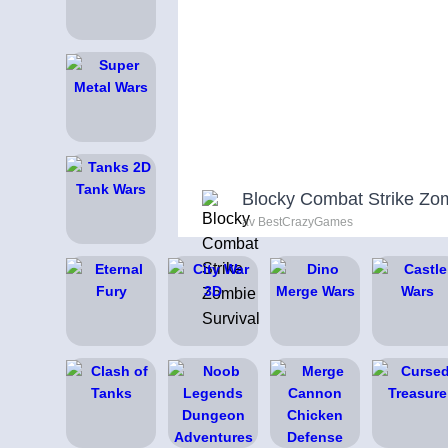
Blocky Combat Strike Zom
av BestCrazyGames