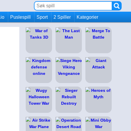
.io
Puslespill
Sport
2 Spiller
Kategorier