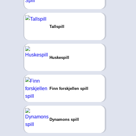
Tallspill
Huskespill
Finn forskjellen spill
Dynamons spill