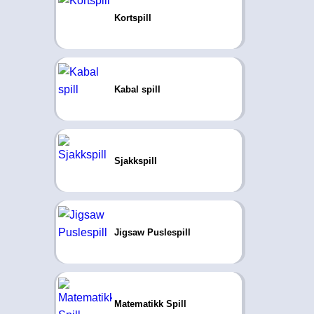
Kortspill
Kabal spill
Sjakkspill
Jigsaw Puslespill
Matematikk Spill