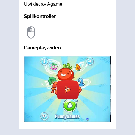
Utviklet av Agame
Spillkontroller
Gameplay-video