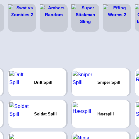
Drift Spill
Sniper Spill
Soldat Spill
Hærspill