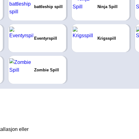
battleship spill
Ninja Spill
Eventyrspill
Krigsspill
Zombie Spill
allasjon eller