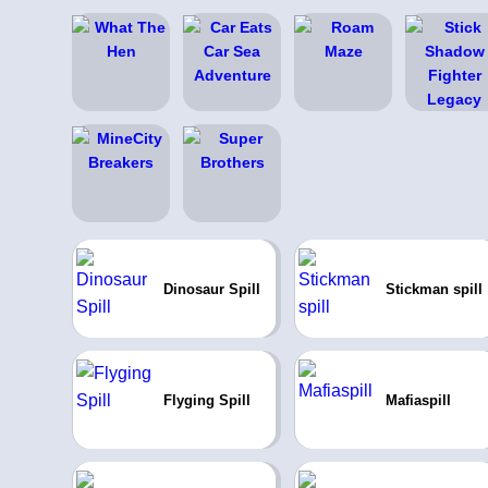
Dinosaur Spill
Stickman spill
Flyging Spill
Mafiaspill