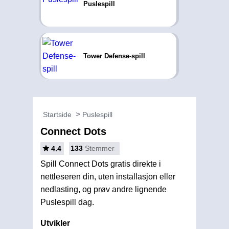
Puslespill
Tower Defense-spill
Startside
Puslespill
Connect Dots
133
Stemmer
4.4
Spill Connect Dots gratis direkte i
nettleseren din, uten installasjon eller
nedlasting, og prøv andre lignende
Puslespill dag.
Utvikler