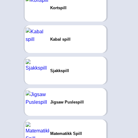
Kortspill
Kabal spill
Sjakkspill
Jigsaw Puslespill
Matematikk Spill