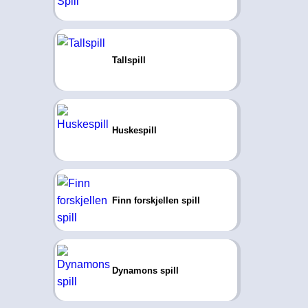
Tallspill
Huskespill
Finn forskjellen spill
Dynamons spill