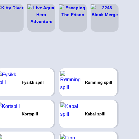
Fysikk spill
Rømning spill
Kortspill
Kabal spill