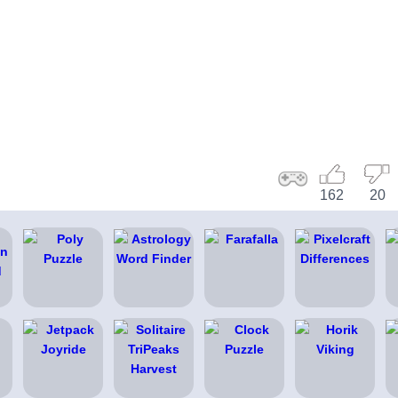
162
20