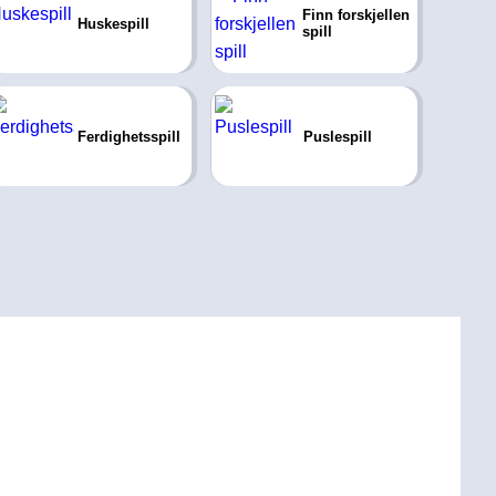
Finn forskjellen
Huskespill
spill
Ferdighetsspill
Puslespill