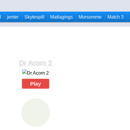
l
jenter
Skytespill
Matlagings
Morsomme
Match 3
Dr Acorn 2
Play