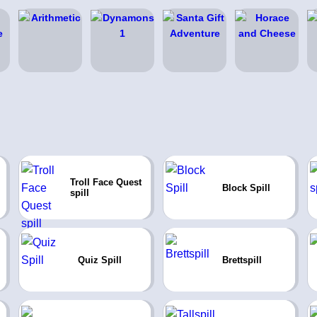
Troll Face Quest
Block Spill
spill
Quiz Spill
Brettspill