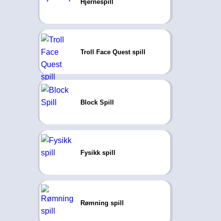
Hjernespill
Troll Face Quest spill
Block Spill
Fysikk spill
Rømning spill