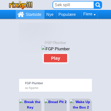
Flere
Startside
Nye
Populære
FGP Plumber
Play
FGP Plumber
av Agame