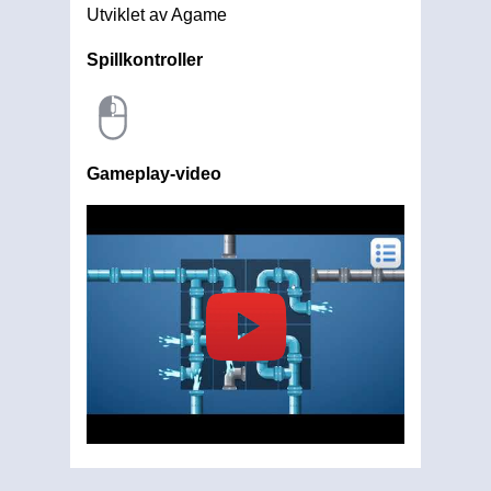
Utviklet av Agame
Spillkontroller
Gameplay-video