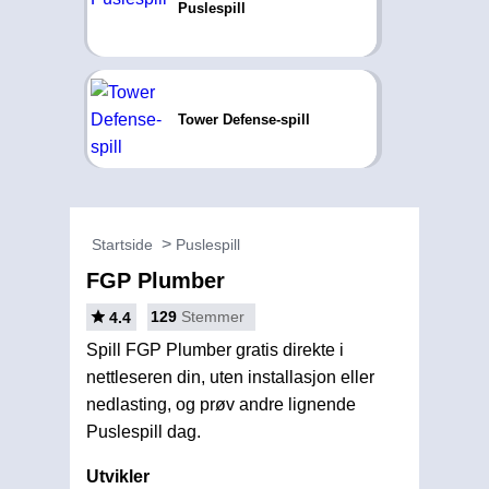
Puslespill
Tower Defense-spill
Startside
Puslespill
FGP Plumber
129
Stemmer
4.4
Spill FGP Plumber gratis direkte i
nettleseren din, uten installasjon eller
nedlasting, og prøv andre lignende
Puslespill dag.
Utvikler