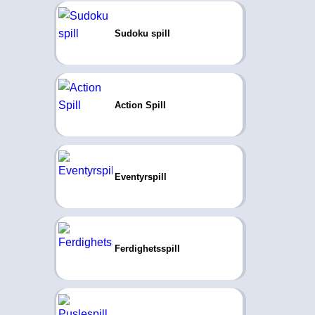
Sudoku spill
Action Spill
Eventyrspill
Ferdighetsspill