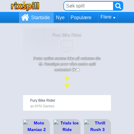
Flere
Startside
Nye
Populære
Fury Bike Rider
Dette spillet støttes ikke på enheten din
😞. Vennligst prøv våre andre spill
nedenfor! 😄🎮
Fury Bike Rider
av AYN Games