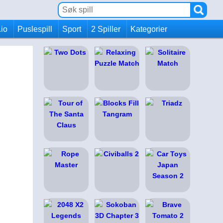
.io
Puslespill
Sport
2 Spiller
Kategorier