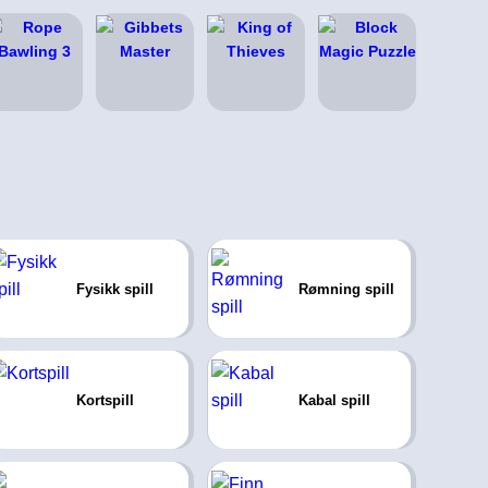
Fysikk spill
Rømning spill
Kortspill
Kabal spill