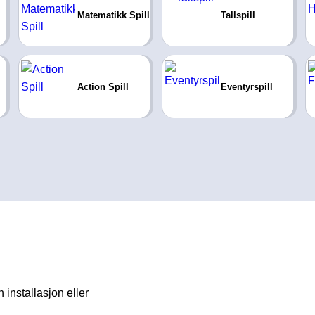
Matematikk Spill
Tallspill
Action Spill
Eventyrspill
 installasjon eller