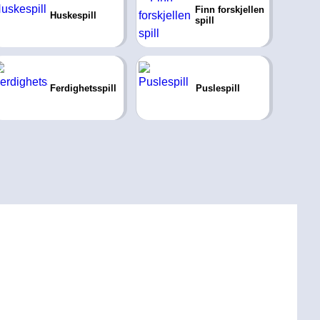
Finn forskjellen
Huskespill
spill
Ferdighetsspill
Puslespill