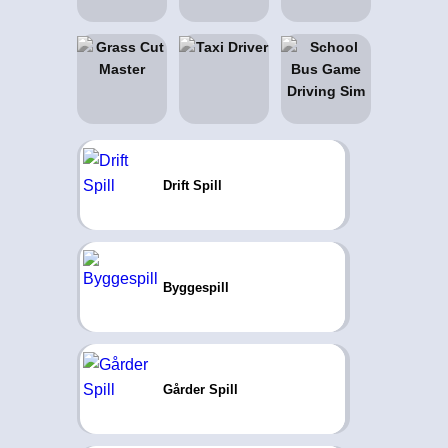
Drift Spill
Byggespill
Gårder Spill