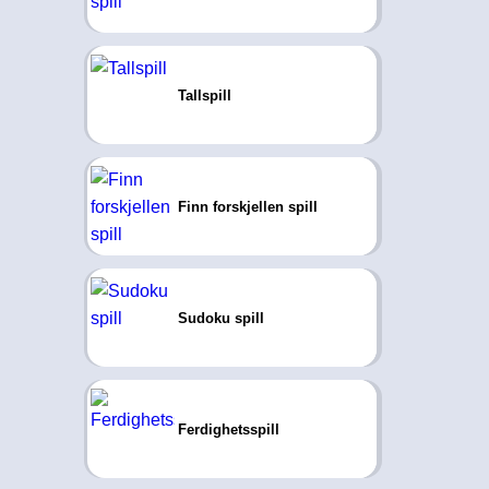
Tallspill
Finn forskjellen spill
Sudoku spill
Ferdighetsspill