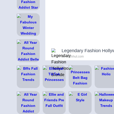
Legendary Fashion Holly
av witchhut.com