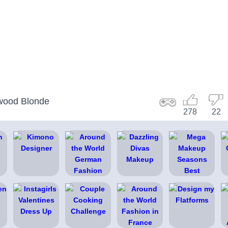
wood Blonde
278
22