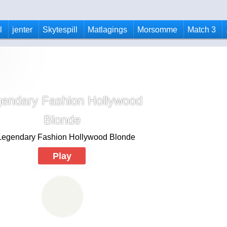
l
jenter
Skytespill
Matlagings
Morsomme
Match 3
endary Fashion Hollywood
Blonde
Play