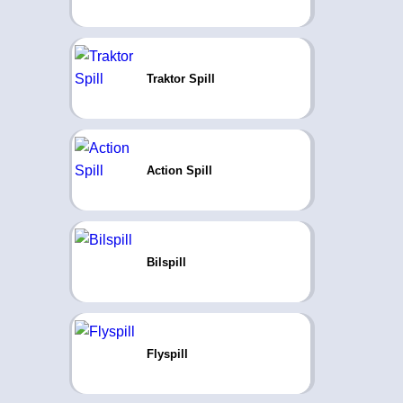
Traktor Spill
Action Spill
Bilspill
Flyspill