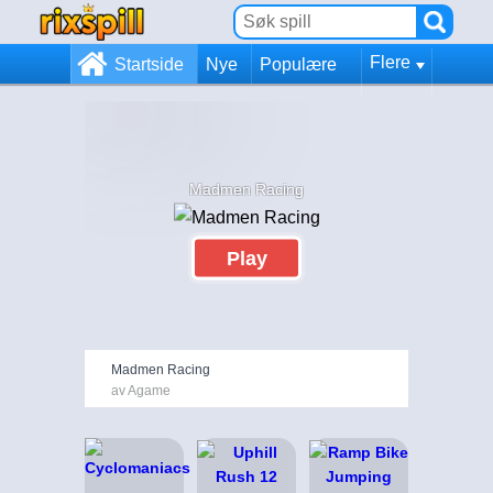
Flere
Startside
Nye
Populære
Madmen Racing
Play
Madmen Racing
av Agame