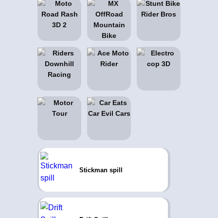
Stickman spill