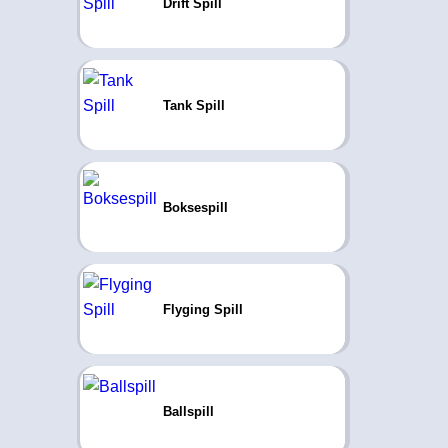
Drift Spill
Tank Spill
Boksespill
Flyging Spill
Ballspill