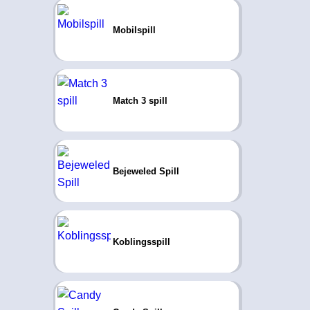
Mobilspill
Match 3 spill
Bejeweled Spill
Koblingsspill