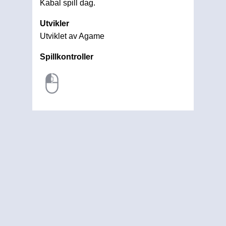
Kabal spill dag.
Utvikler
Utviklet av Agame
Spillkontroller