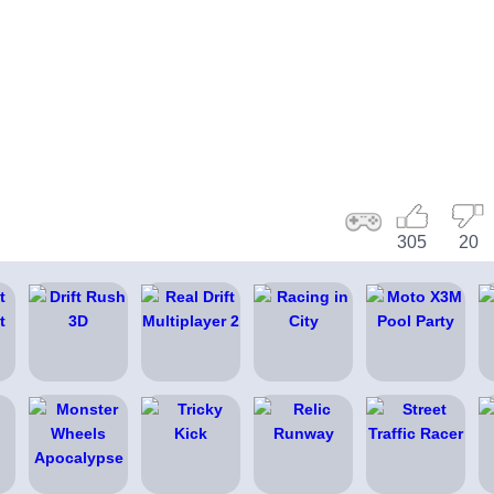
305
20