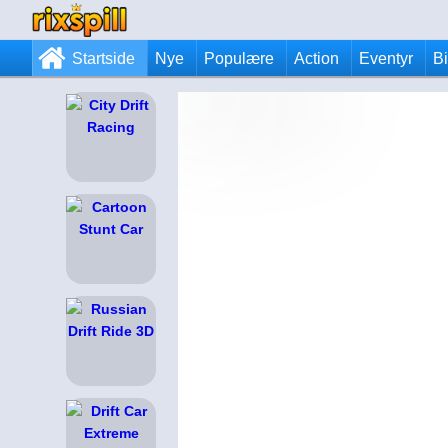
Startside
Nye
Populære
Action
Eventyr
Bi