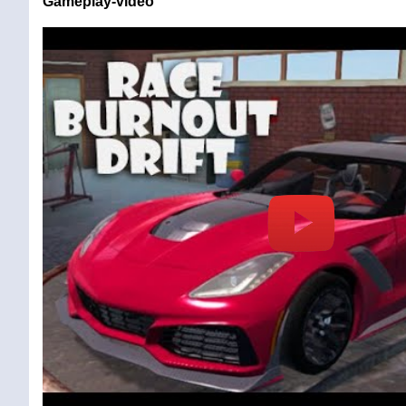
Gameplay-video