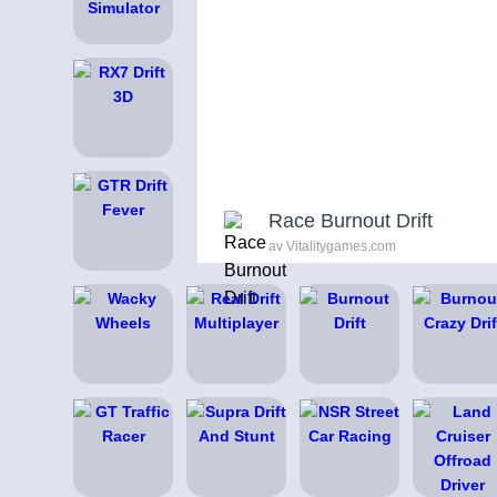
Race Burnout Drift
av Vitalitygames.com