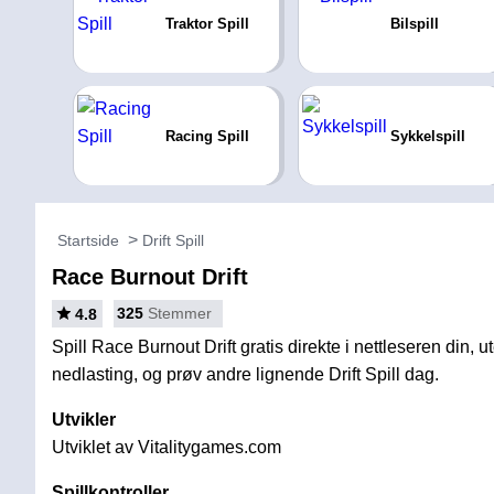
Traktor Spill
Bilspill
Racing Spill
Sykkelspill
Startside
Drift Spill
Race Burnout Drift
325
Stemmer
4.8
Spill Race Burnout Drift gratis direkte i nettleseren din, ut
nedlasting, og prøv andre lignende Drift Spill dag.
Utvikler
Utviklet av Vitalitygames.com
Spillkontroller