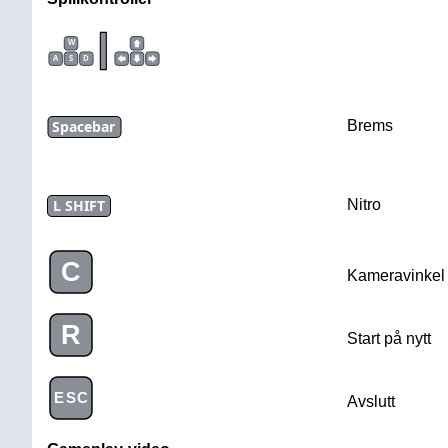
|
W
A
S
D
Spacebar
Brems
L SHIFT
Nitro
C
Kameravinkel
R
Start på nytt
ESC
Avslutt