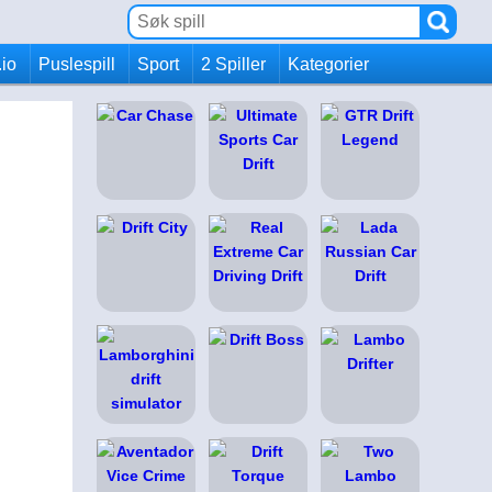
.io
Puslespill
Sport
2 Spiller
Kategorier