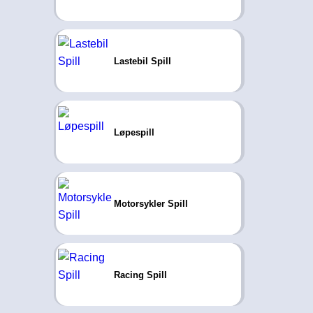
Lastebil Spill
Løpespill
Motorsykler Spill
Racing Spill