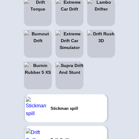
Stickman spill