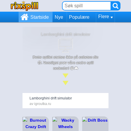
Flere
Startside
Nye
Populære
Lamborghini drift simulator
Dette spillet støttes ikke på enheten din
😞. Vennligst prøv våre andre spill
nedenfor! 😄🎮
Lamborghini drift simulator
av igroutka.ru