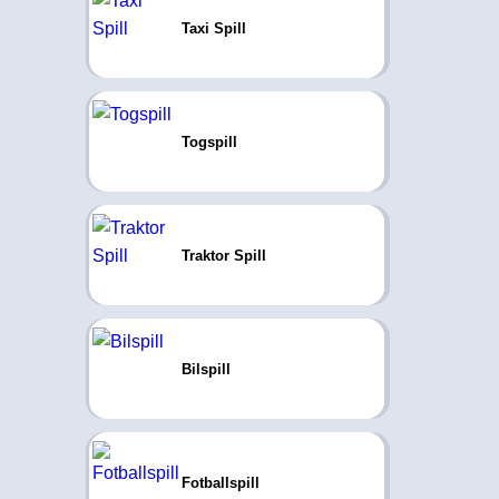
Taxi Spill
Togspill
Traktor Spill
Bilspill
Fotballspill