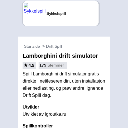
Sykkelspill
Startside
Drift Spill
Lamborghini drift simulator
175
Stemmer
4.5
Spill Lamborghini drift simulator gratis
direkte i nettleseren din, uten installasjon
eller nedlasting, og prøv andre lignende
Drift Spill dag.
Utvikler
Utviklet av igroutka.ru
Spillkontroller