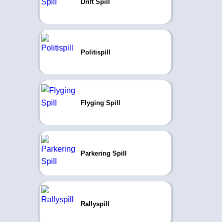
Drift Spill
Politispill
Flyging Spill
Parkering Spill
Rallyspill