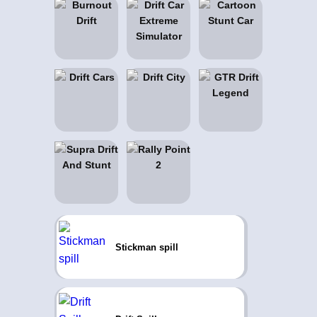
Stickman spill