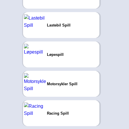
Lastebil Spill
Løpespill
Motorsykler Spill
Racing Spill