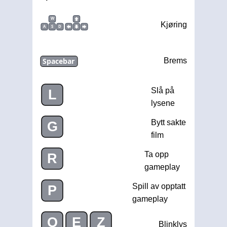
W
Kjøring
A
S
D
Spacebar
Brems
Slå på
L
lysene
Bytt sakte
G
film
Ta opp
R
gameplay
Spill av opptatt
P
gameplay
Q
E
Z
Blinklys