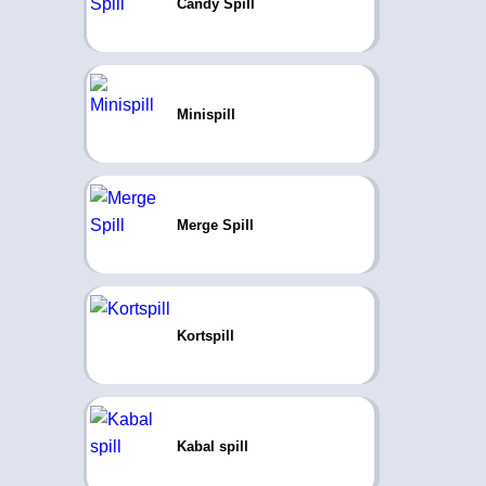
Candy Spill
Minispill
Merge Spill
Kortspill
Kabal spill