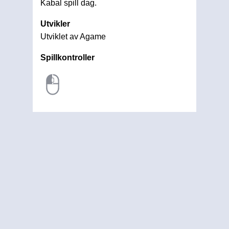
Kabal spill dag.
Utvikler
Utviklet av Agame
Spillkontroller