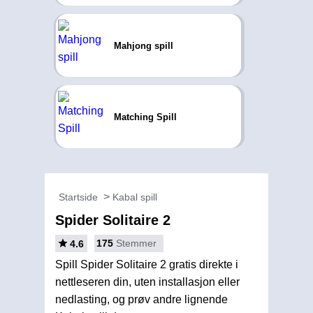
Mahjong spill
Matching Spill
Startside
Kabal spill
Spider Solitaire 2
175
Stemmer
4.6
Spill Spider Solitaire 2 gratis direkte i
nettleseren din, uten installasjon eller
nedlasting, og prøv andre lignende