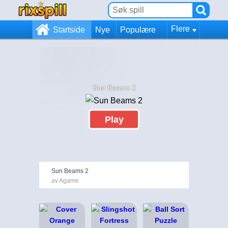
Flere
Startside
Nye
Populære
Sun Beams 2
Play
Sun Beams 2
av Agame