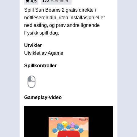
172
Stemmer
4.5
Spill Sun Beams 2 gratis direkte i
nettleseren din, uten installasjon eller
nedlasting, og prøv andre lignende
Fysikk spill dag.
Utvikler
Utviklet av Agame
Spillkontroller
Gameplay-video