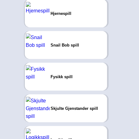
Hjernespill
Snail Bob spill
Fysikk spill
Skjulte Gjenstander spill