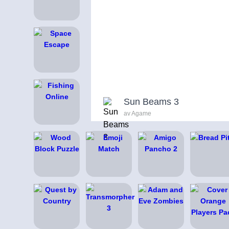
Sun Beams 3
av Agame