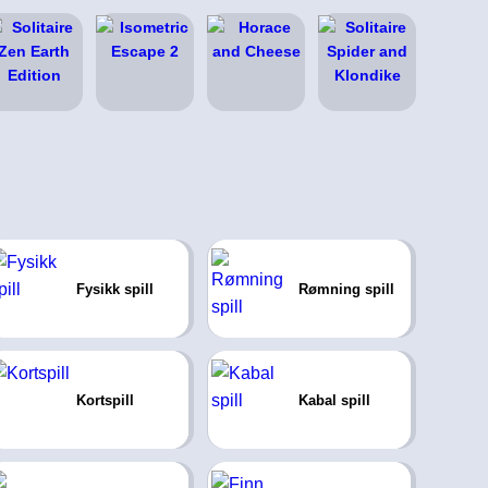
Fysikk spill
Rømning spill
Kortspill
Kabal spill