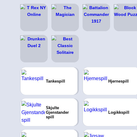
Tankespill
Hjernespill
Skjulte
Gjenstander
Logikkspill
spill