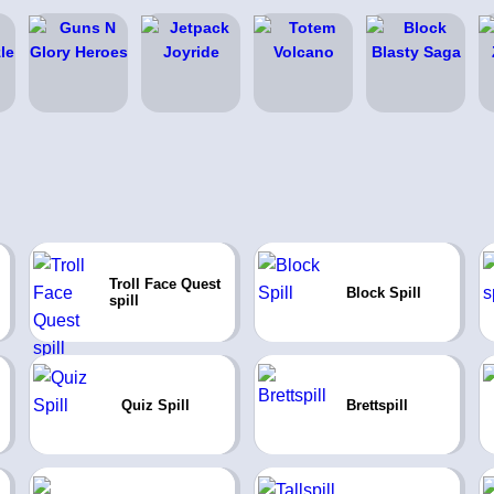
Troll Face Quest
Block Spill
spill
Quiz Spill
Brettspill