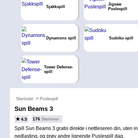
Jigsaw
Sjakkspill
Puslespill
Dynamons spill
Sudoku spill
Tower Defense-
spill
Startside
Puslespill
Sun Beams 3
176
Stemmer
4.5
Spill Sun Beams 3 gratis direkte i nettleseren din, uten in
nedlasting, og prøv andre lignende Puslespill dag.