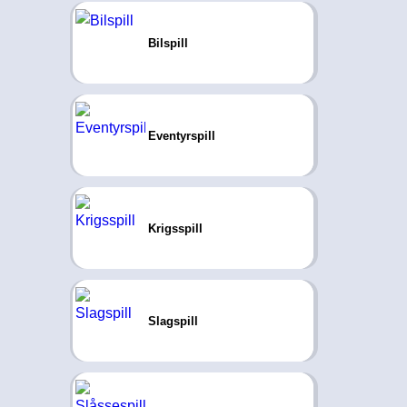
Bilspill
Eventyrspill
Krigsspill
Slagspill