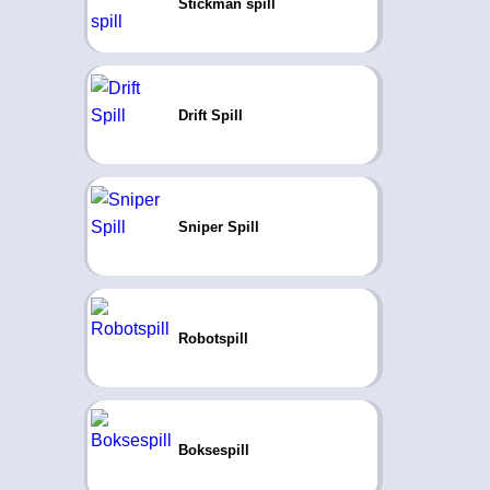
Stickman spill
Drift Spill
Sniper Spill
Robotspill
Boksespill