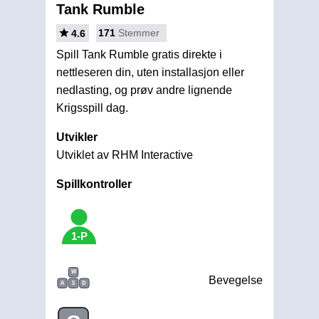
Tank Rumble
171
Stemmer
4.6
Spill Tank Rumble gratis direkte i
nettleseren din, uten installasjon eller
nedlasting, og prøv andre lignende
Krigsspill dag.
Utvikler
Utviklet av RHM Interactive
Spillkontroller
1-P
W
Bevegelse
A
S
D