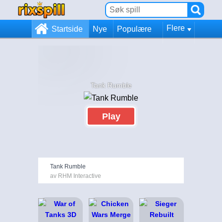
Flere
Startside
Nye
Populære
Tank Rumble
Play
Tank Rumble
av RHM Interactive