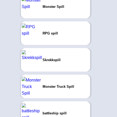
Monster Spill
RPG spill
Skrekkspill
Monster Truck Spill
battleship spill