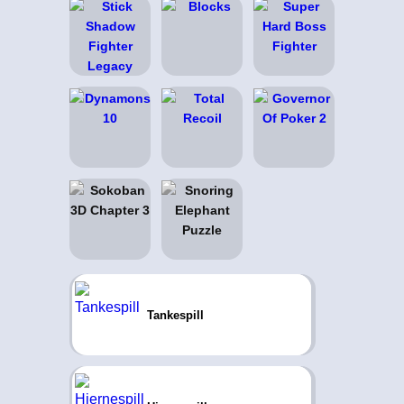
Tankespill