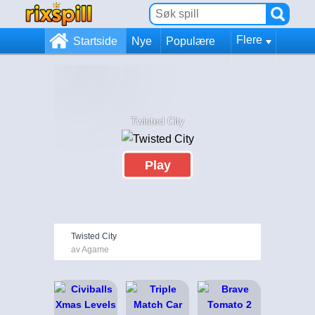
Flere
Startside
Nye
Populære
Twisted City
Play
Twisted City
av Agame