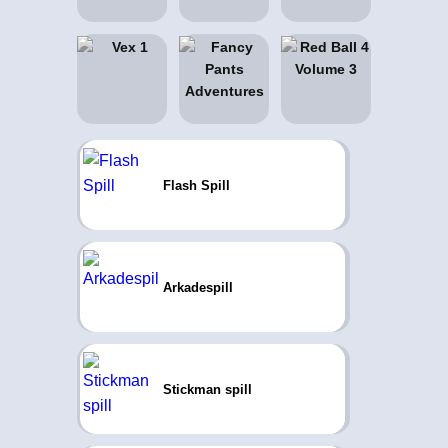
Flash Spill
Arkadespill
Stickman spill