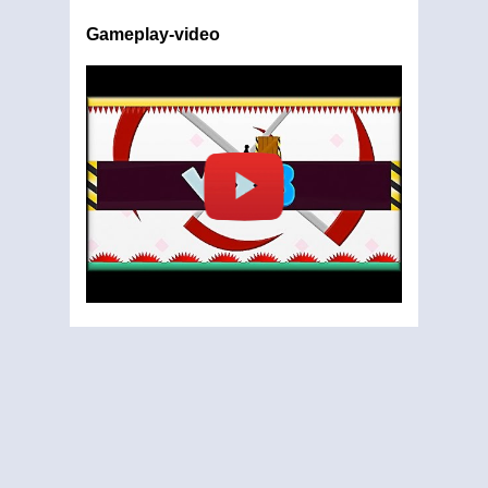
Gameplay-video