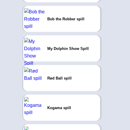
Bob the Robber spill
My Dolphin Show Spill
Rød Ball spill
Kogama spill