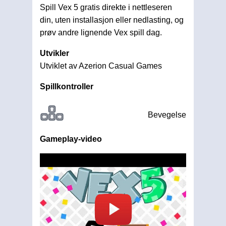
Spill Vex 5 gratis direkte i nettleseren
din, uten installasjon eller nedlasting, og
prøv andre lignende Vex spill dag.
Utvikler
Utviklet av Azerion Casual Games
Spillkontroller
Bevegelse
Gameplay-video