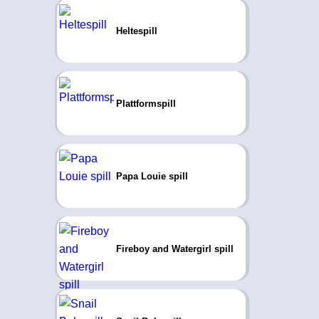
Heltespill
Plattformspill
Papa Louie spill
Fireboy and Watergirl spill