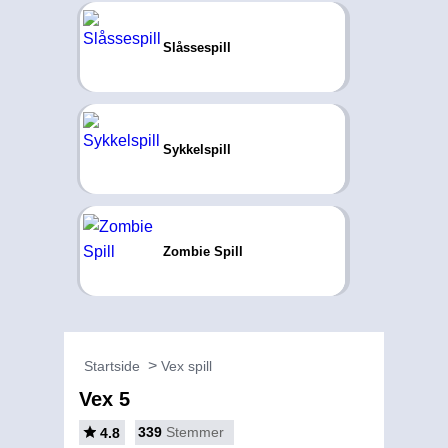
Slåssespill
Sykkelspill
Zombie Spill
Startside
Vex spill
Vex 5
339
Stemmer
4.8