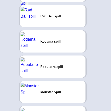
Rød Ball spill
Kogama spill
Populære spill
Monster Spill