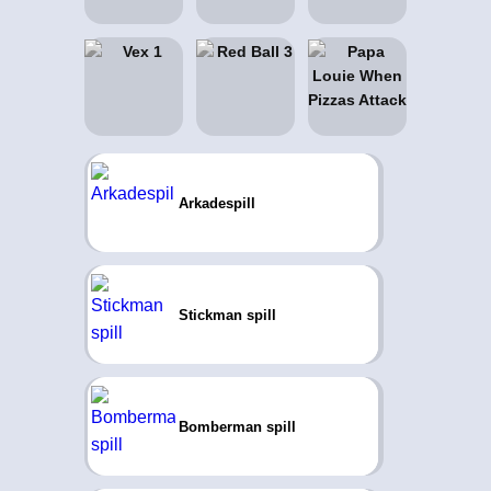
Arkadespill
Stickman spill
Bomberman spill