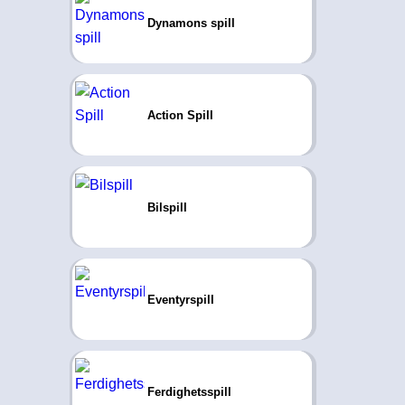
Dynamons spill
Action Spill
Bilspill
Eventyrspill
Ferdighetsspill