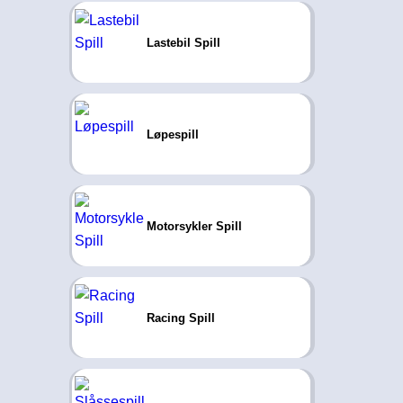
Lastebil Spill
Løpespill
Motorsykler Spill
Racing Spill