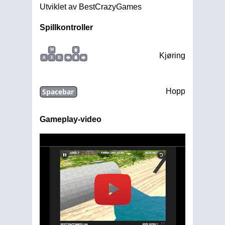
Utviklet av BestCrazyGames
Spillkontroller
W
Kjøring
A
S
D
Spacebar
Hopp
Gameplay-video