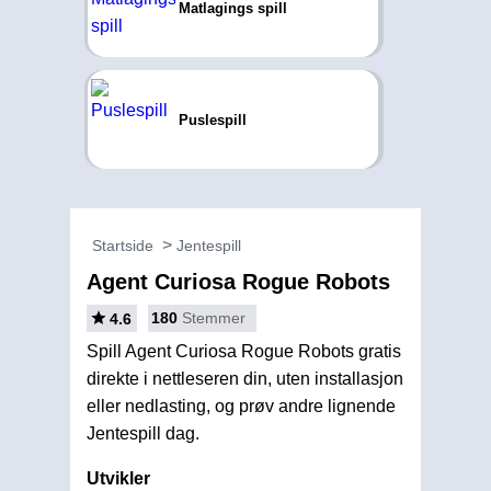
Matlagings spill
Puslespill
Startside
Jentespill
Agent Curiosa Rogue Robots
180
Stemmer
4.6
Spill Agent Curiosa Rogue Robots gratis
direkte i nettleseren din, uten installasjon
eller nedlasting, og prøv andre lignende
Jentespill dag.
Utvikler