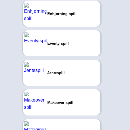
Enhjørning spill
Eventyrspill
Jentespill
Makeover spill