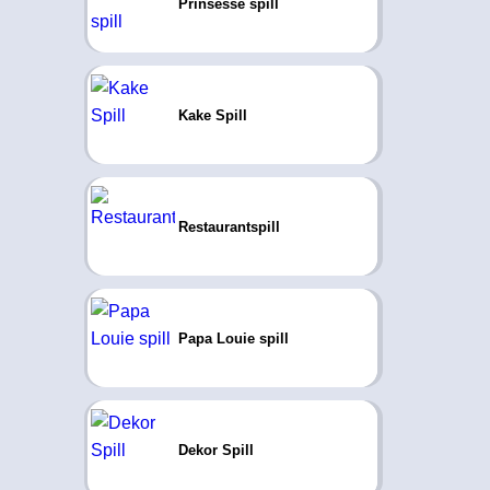
Prinsesse spill
Kake Spill
Restaurantspill
Papa Louie spill
Dekor Spill