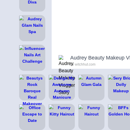
Audrey Beauty Makeup Vl
av witchhut.com