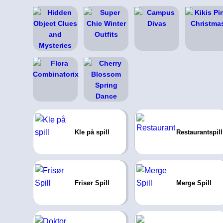
Kle på spill
Restaurantspill
Frisør Spill
Merge Spill