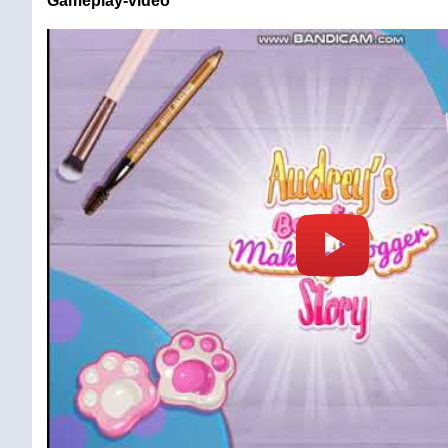
Gameplay-video