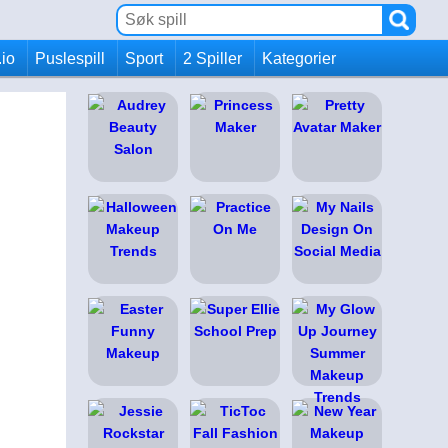
.io
Puslespill
Sport
2 Spiller
Kategorier