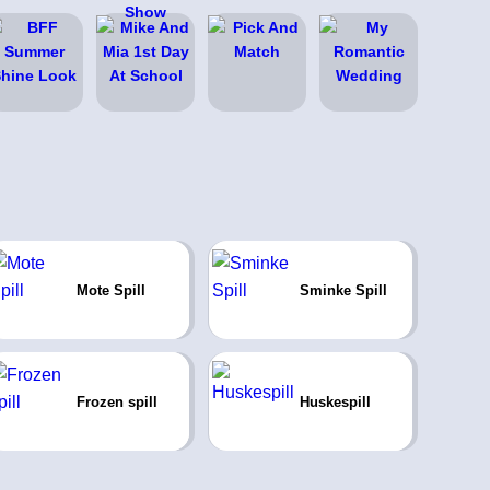
Mote Spill
Sminke Spill
Frozen spill
Huskespill