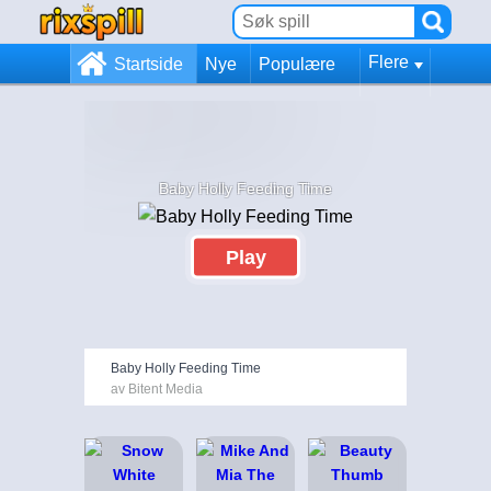
Flere
Startside
Nye
Populære
Baby Holly Feeding Time
Play
Baby Holly Feeding Time
av Bitent Media