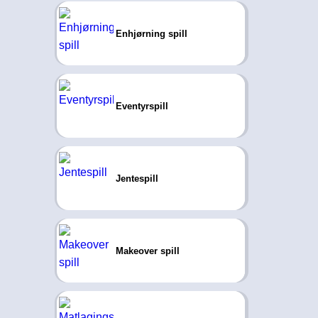
Enhjørning spill
Eventyrspill
Jentespill
Makeover spill