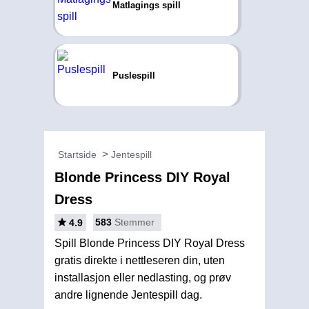
Matlagings spill
Puslespill
Startside
Jentespill
Blonde Princess DIY Royal
Dress
583
Stemmer
4.9
Spill Blonde Princess DIY Royal Dress
gratis direkte i nettleseren din, uten
installasjon eller nedlasting, og prøv
andre lignende Jentespill dag.