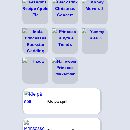
Kle på spill