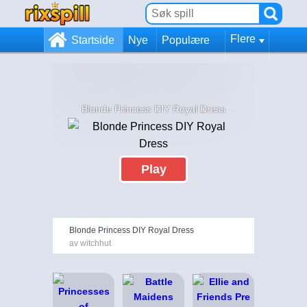
Flere
Startside
Nye
Populære
Blonde Princess DIY Royal Dress
Play
Blonde Princess DIY Royal Dress
av witchhut