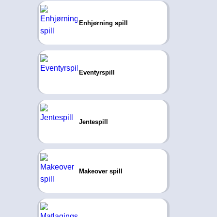
Enhjørning spill
Eventyrspill
Jentespill
Makeover spill