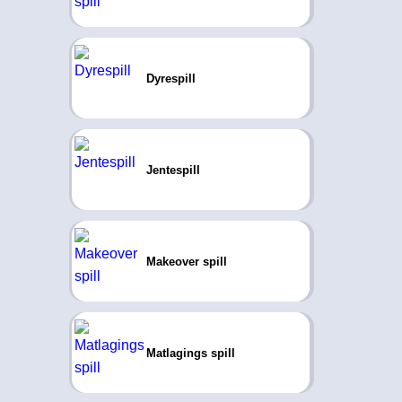
Dyrespill
Jentespill
Makeover spill
Matlagings spill