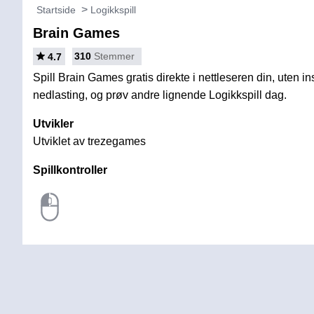
Startside
Logikkspill
Brain Games
310
Stemmer
4.7
Spill Brain Games gratis direkte i nettleseren din, uten ins
nedlasting, og prøv andre lignende Logikkspill dag.
Utvikler
Utviklet av trezegames
Spillkontroller