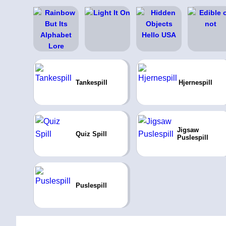
Tankespill
Hjernespill
Jigsaw
Quiz Spill
Puslespill
Puslespill