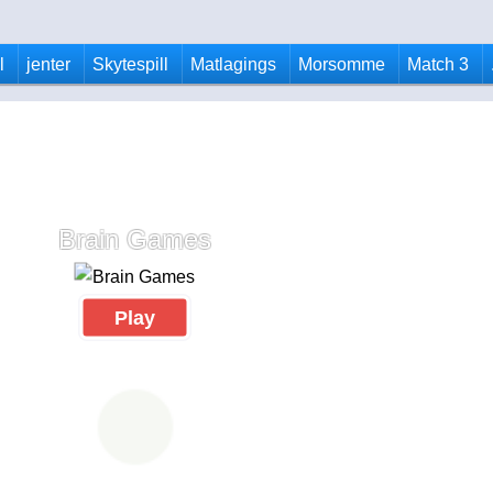
l
jenter
Skytespill
Matlagings
Morsomme
Match 3
Brain Games
Play