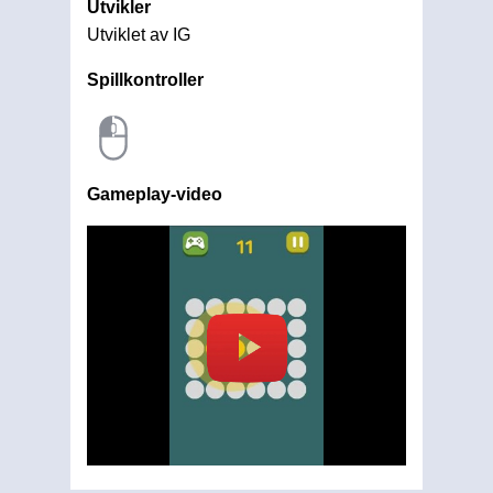
Utvikler
Utviklet av IG
Spillkontroller
Gameplay-video