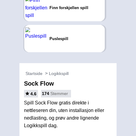
Finn forskjellen spill
Puslespill
Startside
Logikkspill
Sock Flow
174
Stemmer
4.6
Spill Sock Flow gratis direkte i
nettleseren din, uten installasjon eller
nedlasting, og prøv andre lignende
Logikkspill dag.