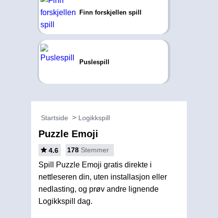
Finn forskjellen spill
Puslespill
Startside
Logikkspill
Puzzle Emoji
178
Stemmer
4.6
Spill Puzzle Emoji gratis direkte i
nettleseren din, uten installasjon eller
nedlasting, og prøv andre lignende
Logikkspill dag.