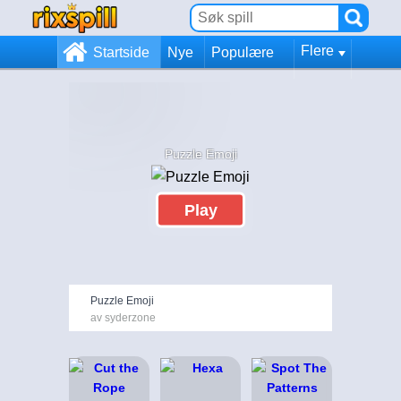
Flere
Startside
Nye
Populære
Puzzle Emoji
Play
Puzzle Emoji
av syderzone